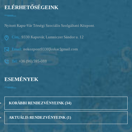
ELÉRHETŐSÉGEINK
Nyitott Kapu-Vár Térségi Szociális Szolgáltató Központ.
Cím,:
9330 Kapuvár, Lumniczer Sándor u. 12
Email:
nokozpont9330[kukac]gmail.com
Tel:
+36 (96) 595-088
ESEMÉNYEK
KORÁBBI RENDEZVÉNYEINK
(34)
AKTUÁLIS RENDEZVÉNYEINK
(1)