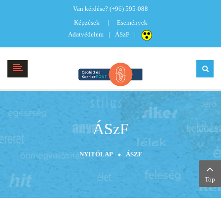
Van kérdése?
(+96) 595-088
Képzések
Események
Adatvédelem
ÁSzF
ÁSzF
NYITÓLAP
ÁSZF
Top