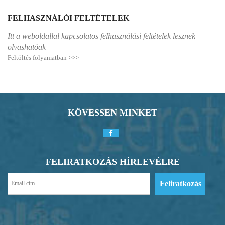
FELHASZNÁLÓI FELTÉTELEK
Itt a weboldallal kapcsolatos felhasználási feltételek lesznek
olvashatóak
Feltöltés folyamatban >>>
KÖVESSEN MINKET
FELIRATKOZÁS HÍRLEVÉLRE