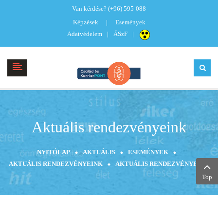
Van kérdése?
(+96) 595-088
Képzések
Események
Adatvédelem
ÁSzF
Aktuális rendezvényeink
NYITÓLAP
AKTUÁLIS
ESEMÉNYEK
AKTUÁLIS RENDEZVÉNYEINK
AKTUÁLIS RENDEZVÉNYEINK
Top