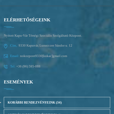
ELÉRHETŐSÉGEINK
Nyitott Kapu-Vár Térségi Szociális Szolgáltató Központ.
Cím,:
9330 Kapuvár, Lumniczer Sándor u. 12
Email:
nokozpont9330[kukac]gmail.com
Tel:
+36 (96) 595-088
ESEMÉNYEK
KORÁBBI RENDEZVÉNYEINK
(34)