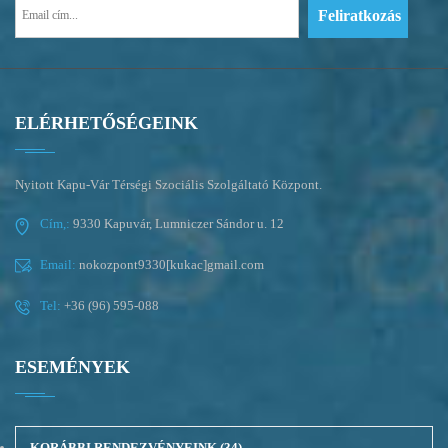
ELÉRHETŐSÉGEINK
Nyitott Kapu-Vár Térségi Szociális Szolgáltató Központ.
Cím,:
9330 Kapuvár, Lumniczer Sándor u. 12
Email:
nokozpont9330[kukac]gmail.com
Tel:
+36 (96) 595-088
ESEMÉNYEK
KORÁBBI RENDEZVÉNYEINK
(34)