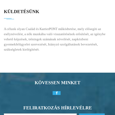
KÜLDETÉSÜNK
A célunk olyan Család és KarrierPONT működtetése, mely elősegíti az
esélynövelést, a nők munkába való visszatérésének erősítését, az igénybe
vehető képzések, tréningek számának növelését, napközbeni
gyermekfelügyelet szervezését, hiányzó szolgáltatások bevezetését,
szükségletek kielégítését.
KÖVESSEN MINKET
FELIRATKOZÁS HÍRLEVÉLRE