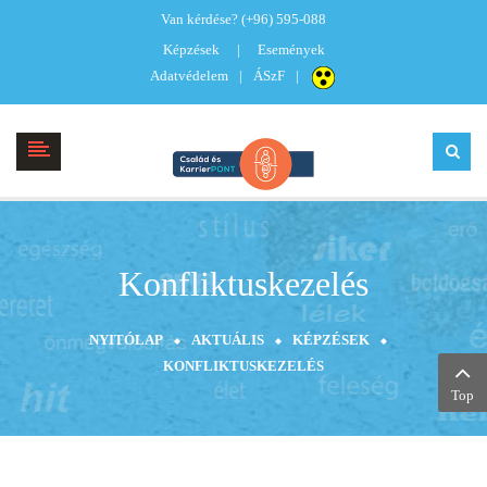
Van kérdése?
(+96) 595-088
Képzések
Események
Adatvédelem
ÁSzF
Konfliktuskezelés
NYITÓLAP
AKTUÁLIS
KÉPZÉSEK
KONFLIKTUSKEZELÉS
Top