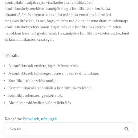
kontrollálni tudják saját viselkedésüket a különböző
konfliktushelyzetekben. Ismerjék meg a konfliktusok forrásaira,
dinamikájára és alternatív kezelési módjaira vonatkozó elméleti
megközelítéseket, és azt, hogy miként tudják ezt hasznosítani mindennapi
konfliktushelyzeteik során. Sajátítsák el a konfliktuskezelés a minden
napokban használt gyakorlatát. Használják a konfliktuskezelés eszköztárát
és kommunikációs készségeit
Témák:
A konfliktusok eredete, fajtái felismerésük.
A konfliktusok lehetséges forrásai, okai és dinamikája.
Konfliktusok kezelési módjai
Kommunikációs technikák a konfliktuskezelésnél.
Konfliktuselemzési gyakorlatok.
Aktuális problémákra való reflektálás
Kategória:
Képzések, tréningek