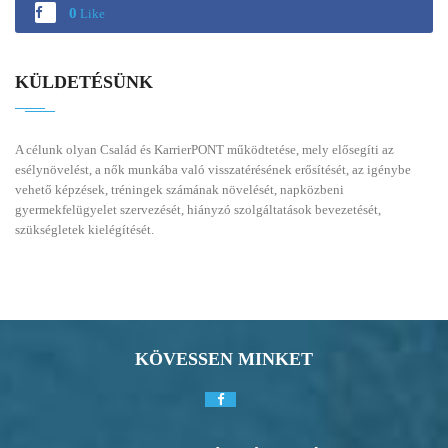
0
Like
KÜLDETÉSÜNK
A célunk olyan Család és KarrierPONT működtetése, mely elősegíti az
esélynövelést, a nők munkába való visszatérésének erősítését, az igénybe
vehető képzések, tréningek számának növelését, napközbeni
gyermekfelügyelet szervezését, hiányzó szolgáltatások bevezetését,
szükségletek kielégítését.
KÖVESSEN MINKET