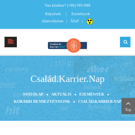
Van kérdése?
(+96) 595-088
Képzések
Események
Adatvédelem
ÁSzF
Család.Karrier.Nap
NYITÓLAP
AKTUÁLIS
ESEMÉNYEK
KORÁBBI RENDEZVÉNYEINK
CSALÁD.KARRIER.NAP
Top