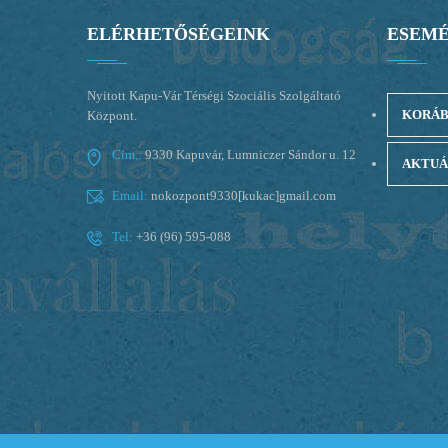
ELÉRHETŐSÉGEINK
ESEM
Nyitott Kapu-Vár Térségi Szociális Szolgáltató
KORÁB
Központ.
Cím,:
9330 Kapuvár, Lumniczer Sándor u. 12
AKTUÁ
Email:
nokozpont9330[kukac]gmail.com
Tel:
+36 (96) 595-088