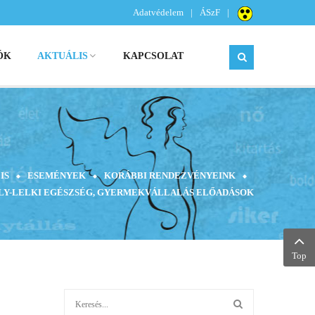
Adatvédelem
ÁSzF
ÓK
AKTUÁLIS
KAPCSOLAT
IS
ESEMÉNYEK
KORÁBBI RENDEZVÉNYEINK
Y-LELKI EGÉSZSÉG, GYERMEKVÁLLALÁS ELŐADÁSOK
Top