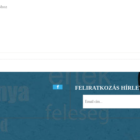
ióhoz
FELIRATKOZÁS HÍRL