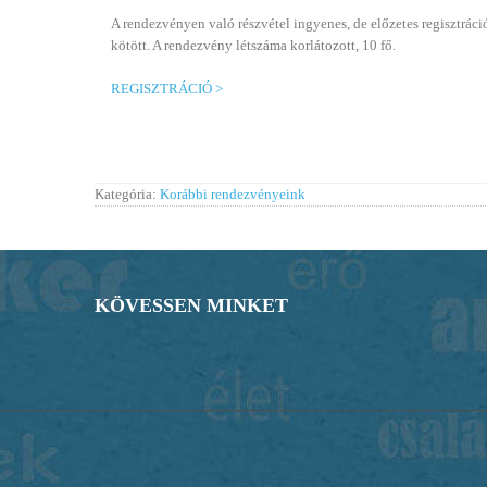
A rendezvényen való részvétel ingyenes, de előzetes regisztrác
kötött. A rendezvény létszáma korlátozott, 10 fő.
REGISZTRÁCIÓ >
Kategória:
Korábbi rendezvényeink
KÖVESSEN MINKET