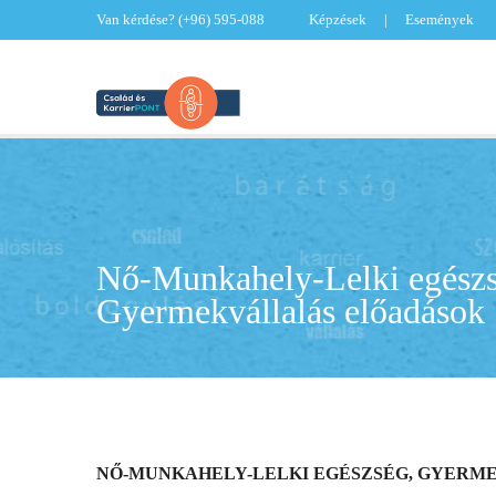
Van kérdése?
(+96) 595-088
Képzések
Események
Nő-Munkahely-Lelki egészs
Gyermekvállalás előadások
NŐ-MUNKAHELY-LELKI EGÉSZSÉG, GYER