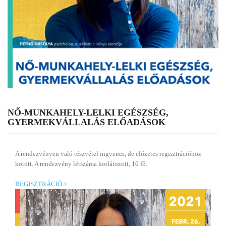
NŐ-MUNKAHELY-LELKI EGÉSZSÉG,
GYERMEKVÁLLALÁS ELŐADÁSOK
A rendezvényen való részvétel ingyenes, de előzetes regisztrációhoz
kötött. A rendezvény létszáma korlátozott, 10 fő.
REGISZTRÁCIÓ >