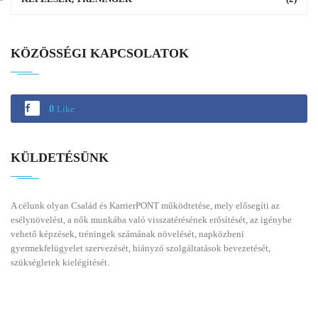
KÖZÖSSÉGI KAPCSOLATOK
0
Like
KÜLDETÉSÜNK
A célunk olyan Család és KarrierPONT működtetése, mely elősegíti az
esélynövelést, a nők munkába való visszatérésének erősítését, az igénybe
vehető képzések, tréningek számának növelését, napközbeni
gyermekfelügyelet szervezését, hiányzó szolgáltatások bevezetését,
szükségletek kielégítését.