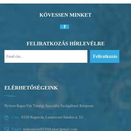
KÖVESSEN MINKET
FELIRATKOZÁS HÍRLEVÉLRE
ELÉRHETŐSÉGEINK
Nyitott Kapu-Vár Térségi Szociális Szolgáltató Központ.
Cím,:
9330 Kapuvár, Lumniczer Sándor u. 12
Email:
nokozpont9330[kukac]gmail.com