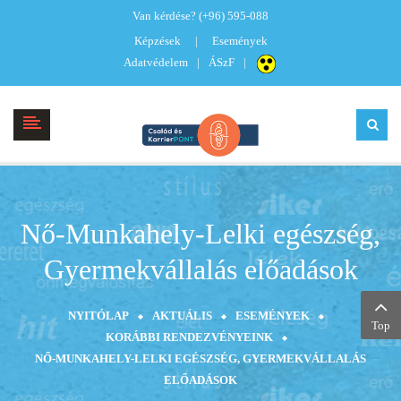
Van kérdése?
(+96) 595-088
Képzések
Események
Adatvédelem
ÁSzF
Nő-Munkahely-Lelki egészség,
Gyermekvállalás előadások
NYITÓLAP
AKTUÁLIS
ESEMÉNYEK
Top
KORÁBBI RENDEZVÉNYEINK
NŐ-MUNKAHELY-LELKI EGÉSZSÉG, GYERMEKVÁLLALÁS
ELŐADÁSOK